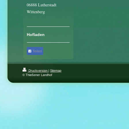
06888 Lutherstadt
Wittenberg
Hofladen
Teilen
Druckversion
|
Sitemap
© Thießener Landhof