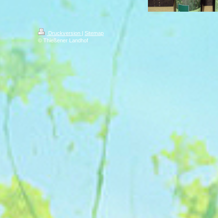
Druckversion
|
Sitemap
© Thießener Landhof