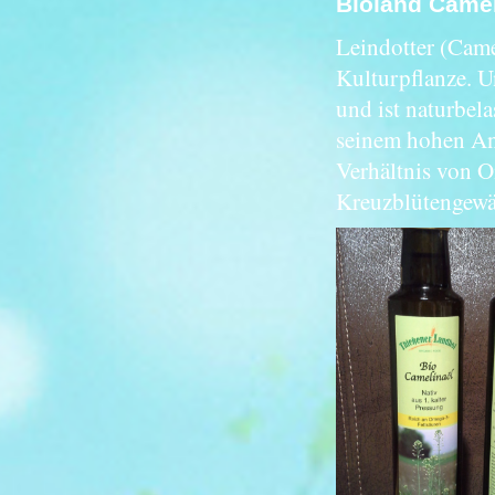
Bioland Camel
Leindotter (Camel
Kulturpflanze. 
und ist naturbel
seinem hohen Ant
Verhältnis von O
Kreuzblütengewäc